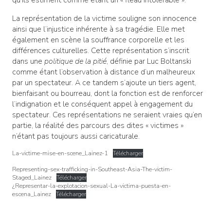
qu’ils estiment comme étant un « fléau intolérable ».
La représentation de la victime souligne son innocence
ainsi que l’injustice inhérente à sa tragédie. Elle met
également en scène la souffrance corporelle et les
différences culturelles. Cette représentation s’inscrit
dans une
politique de la pitié
, définie par Luc Boltanski
comme étant l’observation à distance d’un malheureux
par un spectateur. A ce tandem s’ajoute un tiers agent,
bienfaisant ou bourreau, dont la fonction est de renforcer
l’indignation et le conséquent appel à engagement du
spectateur. Ces représentations ne seraient vraies qu’en
partie, la réalité des parcours des dites « victimes »
n’étant pas toujours aussi caricaturale.
La-victime-mise-en-scene_Lainez-1
Télécharger
Representing-sex-trafficking-in-Southeast-Asia-The-victim-
Staged_Lainez
Télécharger
¿Representar-la-explotacion-sexual-La-victima-puesta-en-
escena_Lainez
Télécharger